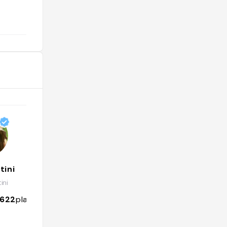
@
tini
FRINGAL
ini
@fringal.food
3622
places
3593
followers
2384
places