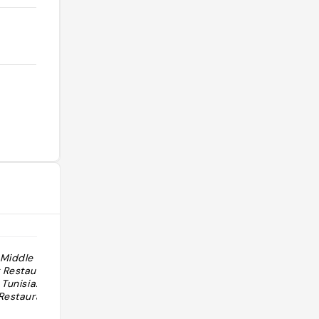
 Middle East &
"à tester mais reserver. super hupé"
t Restaurants
 Tunisia.
 Restaurant in