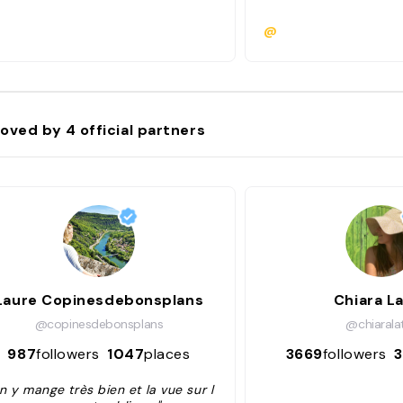
@
oved by
4
official partners
Laure Copinesdebonsplans
Chiara La
@copinesdebonsplans
@chiaralat
987
followers
1047
places
3669
followers
n y mange très bien et la vue sur l