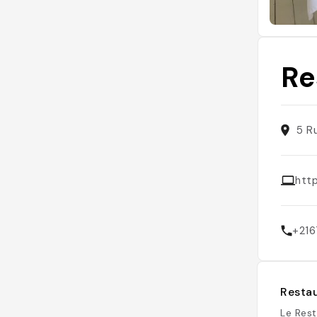
Re
5 R
http
+21
Restau
Le Rest