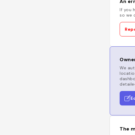
An err
If you 
so we c
Repo
Owner
We auto
locatio
dashboa
detaile
E
The m