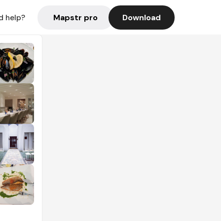
Mapstr pro
Download
d help?