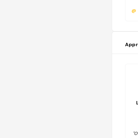
@
Appr
"O