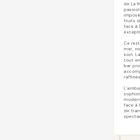
de La M
passion
imposé
fruits 
face à 
excepti
Ce rest
mer, no
soin. L
tout en
bar pr
accomp
raffinée
L’ambia
sophis
moderne
face à 
de tran
spectac