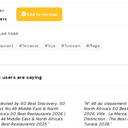
BY
Add to my map
ers
LAR TAGS
aurant
#Terrasse
#Vue
#Tunisien
#Plage
 users are saying
elected by 50 Best Discovery. 50
"N° 46 du classement
st: No.46 Middle East & North
North Africa's 50 Bes
rica's 50 Best Restaurants 2026 |
2026. Ville : La Marsa,
.44 Middle East & North Africa's
Distinction : The Best
 Best Restaurants 2025."
Tunisia 2026."