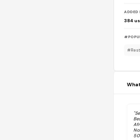
ADDED 
384
us
#POPU
#Rest
What
"S
Be
Af
No
50