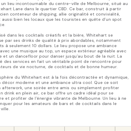
un lieu incontournable du centre-ville de Melbourne, situé au
ehart Lane dans le quartier CBD. Ce bar, construit à partir
cien conteneur de shipping, allie originalité et convivialité,
t aussi bien les locaux que les touristes en quête d’un spot
ce.
isé dans les cocktails créatifs et la bière, Whitehart se
ue par ses drinks de qualité à prix abordables, notamment
ts à seulement 10 dollars. Le lieu propose une ambiance
 avec une musique au top, un espace extérieur agréable avec
e et un dancefloor pour danser jusqu’au bout de la nuit. La
té des services en fait un véritable point de rencontre pour
teurs de vie nocturne, de cocktails et de bonne humeur.
sphère du Whitehart est à la fois décontractée et dynamique,
n décor moderne et une ambiance ultra cool. Que ce soit
 afterwork, une soirée entre amis ou simplement profiter
n drink en plein air, ce bar offre un cadre idéal pour se
e et profiter de l’énergie vibrante de Melbourne. Un lieu à ne
quer pour les amateurs de bars et de cocktails dans le
ville.