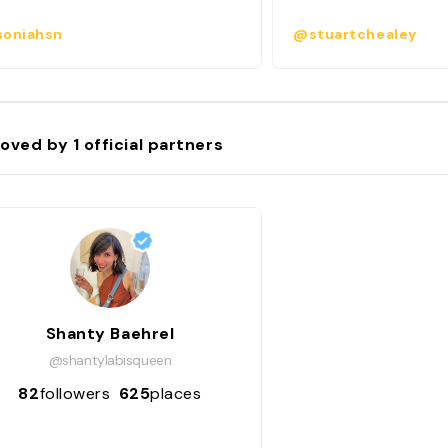
oniahsn
@stuartchealey
oved by
1
official partners
Shanty Baehrel
@shantylabisqueen
82
followers
625
places