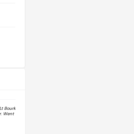
Lt Bourke,
"Bar pour danser en soirée. lieu très
r. Went there
chouette "