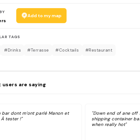
BY
Add to my map
ers
LAR TAGS
#Drinks
#Terrasse
#Cocktails
#Restaurant
 users are saying
n bar dont m’ont parlé Manon et
"Down end of ane off 
 À tester !"
shipping container ba
when really hot"