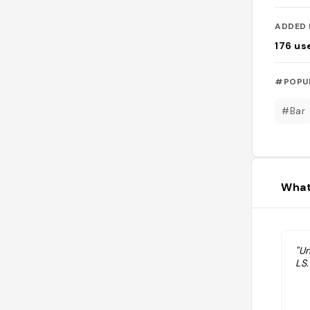
ADDED 
176
us
#POPU
#Bar
What
"U
LS.