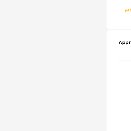
@s
Appr