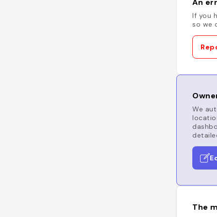
An err
If you 
so we c
Repo
Owner
We auto
locatio
dashboa
detaile
E
The m