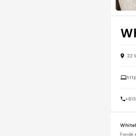
Wh
22 
htt
+61
Whiteh
Fondé 