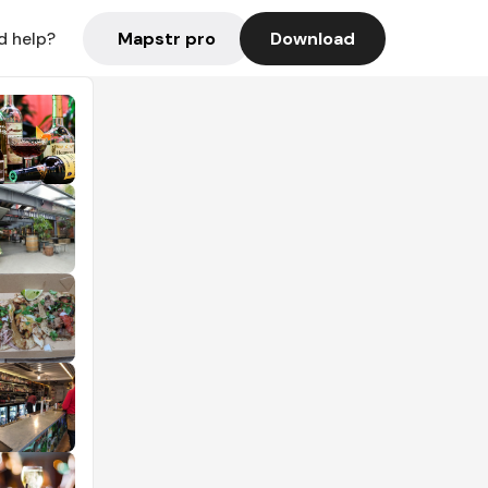
Mapstr pro
Download
d help?