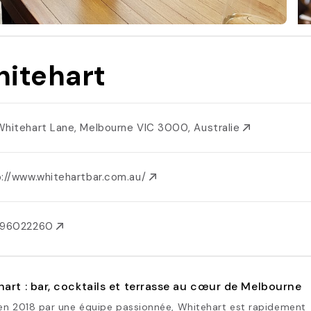
itehart
Whitehart Lane, Melbourne VIC 3000, Australie
p://www.whitehartbar.com.au/
396022260
art : bar, cocktails et terrasse au cœur de Melbourne
en 2018 par une équipe passionnée, Whitehart est rapidement