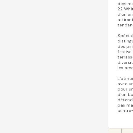
devenu 
22 Whit
d’un an
attiran
tendan
Spécial
disting
des pin
festive
terrass
diversi
les ama
L’atmo
avec u
pour un
d’un bo
détendr
pas man
centre-