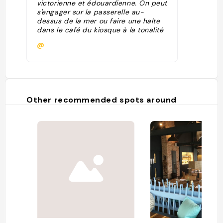
victorienne et édouardienne. On peut
s'engager sur la passerelle au-
dessus de la mer ou faire une halte
dans le café du kiosque à la tonalité
estivale. Derrière le Pier se trouve
@
une petite plage minuscule qui
donne sur deux petits îlots de roche,
les fameux " Mumbles ". Le phare est
sur l'un d'eux et l'autre promontoire
rocheux, accessible à marée basse,
fait le plaisir des pêcheurs et des
Other recommended spots around
curieux..."