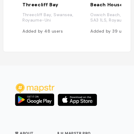
Threecliff Bay
Threecliff Bay, Swansea,
Oxwich Beach, Swan
Royaume-Uni
SA3 1LS, Royaume-U
Added by
48
users
Added by
39
users
💛 ABOUT
👨‍💻 MAPSTR PRO