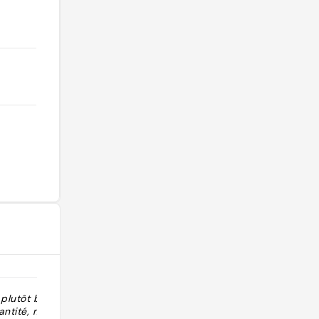
 plutôt bon sur
"My fave place to eat in Luxembourg.
antité, mais le
(They know I love the decadent one)"