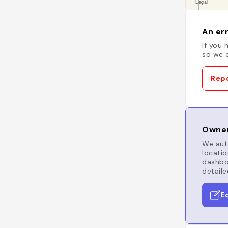
An err
If you 
so we c
Repo
Owner
We auto
locatio
dashboa
detaile
E