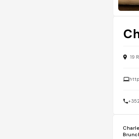
Ch
19 
http
+35
Charl
Brunc