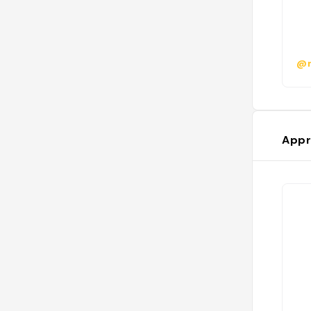
@m
Appr