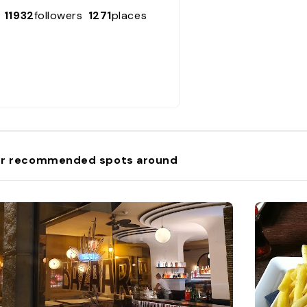
11932
followers
1271
places
r recommended spots around