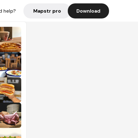
Mapstr pro
Download
d help?