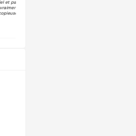
iel et pas
 vraiment
copieuse"
@juliette.bejani