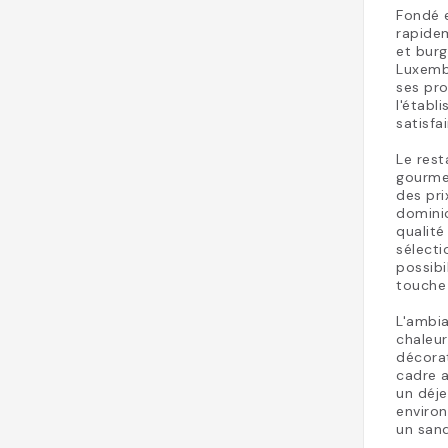
Fondé 
rapide
et burg
Luxembo
ses pro
l'établ
satisfa
Le rest
gourmet
des pr
dominic
qualité
sélecti
possibi
touche 
L'ambi
chaleur
décorat
cadre a
un déje
environ
un san