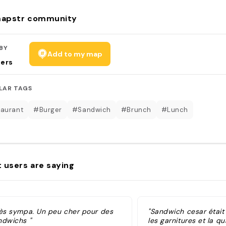
apstr community
BY
Add to my map
sers
LAR TAGS
aurant
#Burger
#Sandwich
#Brunch
#Lunch
 users are saying
rès sympa. Un peu cher pour des
"Sandwich cesar était
ndwichs "
les garnitures et la qu