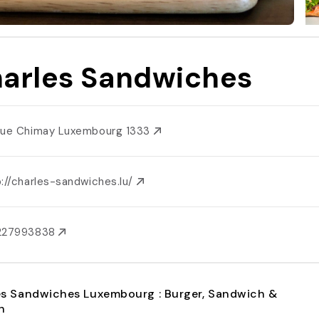
arles Sandwiches
Rue Chimay Luxembourg 1333
://charles-sandwiches.lu/
227993838
es Sandwiches Luxembourg : Burger, Sandwich &
h