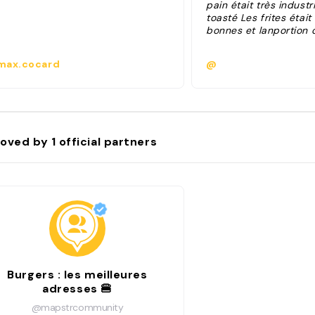
pain était très industr
toasté Les frites était
bonnes et lanportion 
ax.cocard
@
oved by
1
official partners
Burgers : les meilleures
adresses 🍔
@mapstrcommunity