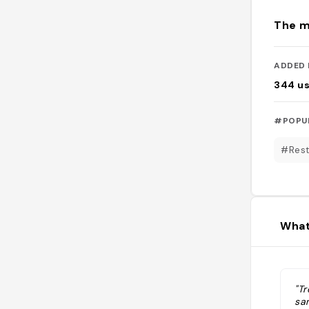
The m
ADDED 
344
u
#POPU
#Rest
What
"T
sa