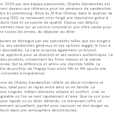
en 2020 par une équipe passionnée, Charles Sandwiches est
ment devenu une référence pour les amateurs de sandwiches
ers à Luxembourg. Situé au 19 Rue Chimay dans le quartier de
urg 1333, ce restaurant s'est forgé une réputation grâce à
duits frais et sa cuisine de qualité. Depuis ses débuts,
issement mise sur un service convivial et une offre variée pour
ire toutes les envies, du déjeuner au dîner.
aurant se distingue par ses spécialités telles que ses burgers
s, ses sandwiches généreux et ses options veggie, le tout à
ix abordables. La carte propose également un brunch
al, apprécié pour sa diversité et ses saveurs authentiques. La
 des produits, notamment les frites maison et la viande
onnée, fait la différence et attire une clientèle fidèle. La
lité de profiter de l'happy hour entre 16h et 18h ajoute une
conviviale à l'expérience.
ance de Charles Sandwiches reflète un décor moderne et
eux, idéal pour un repas entre amis ou en famille. La
ion soignée, mêlant éléments urbains et confort, crée un
gréable où l'on se sent rapidement à l'aise. Que ce soit pour
uner rapide ou un dîner détendu, ce restaurant offre un
nement accueillant, parfait pour savourer un bon burger ou
dwich dans une atmosphère décontractée.