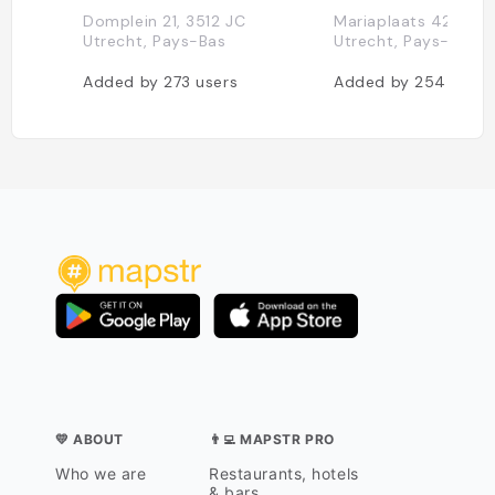
Domplein 21, 3512 JC
Mariaplaats 42, 3511
Utrecht, Pays-Bas
Utrecht, Pays-Bas
Added by
273
users
Added by
254
users
💛 ABOUT
👨‍💻 MAPSTR PRO
Who we are
Restaurants, hotels
& bars