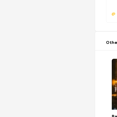
@
Othe
Ba