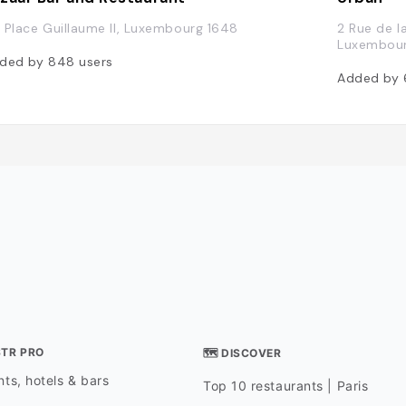
 Place Guillaume II, Luxembourg 1648
2 Rue de l
Luxembou
ded by
848
users
Added by
STR PRO
🗺 DISCOVER
ts, hotels & bars
Top 10 restaurants | Paris