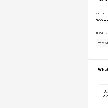
ADDED 
305
u
#POPU
#Rest
What
"S
din