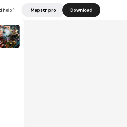
Mapstr pro
Download
d help?