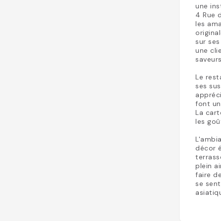
une ins
4 Rue d
les ama
origina
sur ses
une cli
saveurs
Le rest
ses sus
appréci
font un
La cart
les goû
L'ambia
décor é
terrass
plein a
faire d
se sent
asiatiq