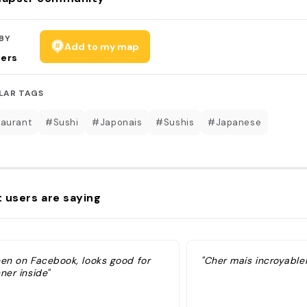
BY
Add to my map
sers
LAR TAGS
aurant
#Sushi
#Japonais
#Sushis
#Japanese
 users are saying
een on Facebook, looks good for
"Cher mais incroyable
ner inside"