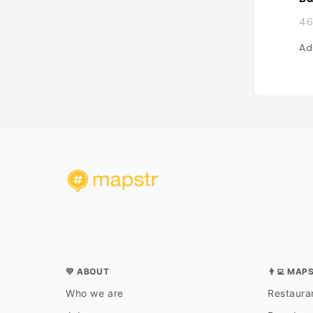
46
Ad
💛 ABOUT
👨‍💻 MAP
Who we are
Restauran