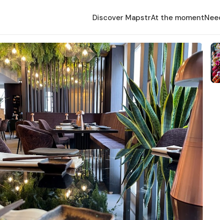
Discover Mapstr
At the moment
Nee