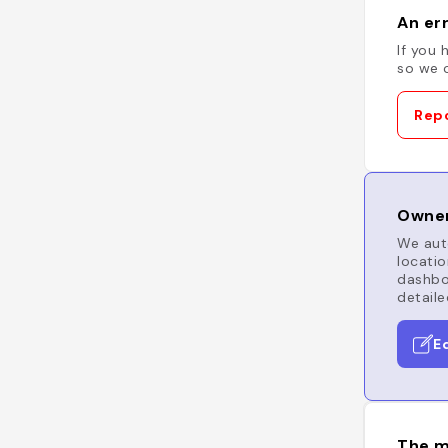
An err
If you 
so we c
Repo
Owner
We auto
locatio
dashboa
detaile
E
The m