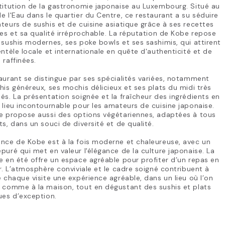
titution de la gastronomie japonaise au Luxembourg. Situé au
e l'Eau dans le quartier du Centre, ce restaurant a su séduire
teurs de sushis et de cuisine asiatique grâce à ses recettes
les et sa qualité irréprochable. La réputation de Kobe repose
 sushis modernes, ses poke bowls et ses sashimis, qui attirent
entèle locale et internationale en quête d'authenticité et de
 raffinées.
aurant se distingue par ses spécialités variées, notamment
his généreux, ses mochis délicieux et ses plats du midi très
és. La présentation soignée et la fraîcheur des ingrédients en
 lieu incontournable pour les amateurs de cuisine japonaise.
e propose aussi des options végétariennes, adaptées à tous
ts, dans un souci de diversité et de qualité.
nce de Kobe est à la fois moderne et chaleureuse, avec un
puré qui met en valeur l'élégance de la culture japonaise. La
e en été offre un espace agréable pour profiter d’un repas en
ir. L’atmosphère conviviale et le cadre soigné contribuent à
e chaque visite une expérience agréable, dans un lieu où l’on
 comme à la maison, tout en dégustant des sushis et plats
ues d’exception.