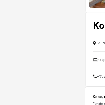
Ko
4 R
http
+35
Kobe, 
Fondé 