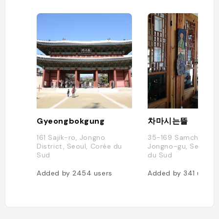
Gyeongbokgung
차마시는뜰
161 Sajik-ro, Jongno
35-169 Samcheong-
District, Seoul, Corée du
Jongno-gu, Seoul, 
Sud
du Sud
Added by
2454
users
Added by
341
users