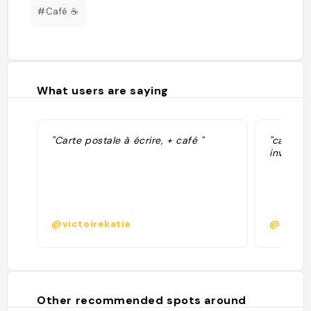
#Café ☕️
What users are saying
"Carte postale à écrire, + café "
"caffe c
inviare 
@victoirekatia
@
Other recommended spots around