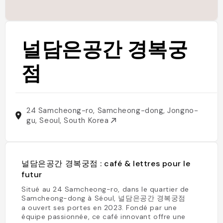
널담은공간 경복궁
점
24 Samcheong-ro, Samcheong-dong, Jongno-
gu, Seoul, South Korea
널담은공간 경복궁점 : café & lettres pour le
futur
Situé au 24 Samcheong-ro, dans le quartier de
Samcheong-dong à Séoul, 널담은공간 경복궁점
a ouvert ses portes en 2023. Fondé par une
équipe passionnée, ce café innovant offre une