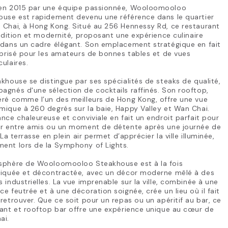
en 2015 par une équipe passionnée, Wooloomooloo
ouse est rapidement devenu une référence dans le quartier
 Chai, à Hong Kong. Situé au 256 Hennessy Rd, ce restaurant
radition et modernité, proposant une expérience culinaire
 dans un cadre élégant. Son emplacement stratégique en fait
 prisé pour les amateurs de bonnes tables et de vues
ulaires.
khouse se distingue par ses spécialités de steaks de qualité,
gnés d'une sélection de cocktails raffinés. Son rooftop,
ré comme l’un des meilleurs de Hong Kong, offre une vue
ique à 260 degrés sur la baie, Happy Valley et Wan Chai.
nce chaleureuse et conviviale en fait un endroit parfait pour
er entre amis ou un moment de détente après une journée de
. La terrasse en plein air permet d’apprécier la ville illuminée,
ent lors de la Symphony of Lights.
sphère de Wooloomooloo Steakhouse est à la fois
tiquée et décontractée, avec un décor moderne mêlé à des
 industrielles. La vue imprenable sur la ville, combinée à une
e feutrée et à une décoration soignée, crée un lieu où il fait
retrouver. Que ce soit pour un repas ou un apéritif au bar, ce
ant et rooftop bar offre une expérience unique au cœur de
ai.