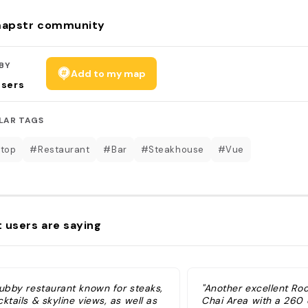
apstr community
BY
Add to my map
users
LAR TAGS
top
#Restaurant
#Bar
#Steakhouse
#Vue
 users are saying
lubby restaurant known for steaks,
"Another excellent Ro
ktails & skyline views, as well as
Chai Area with a 260 