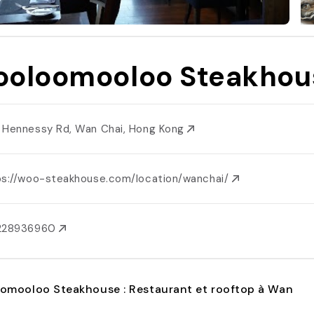
oloomooloo Steakhou
 Hennessy Rd, Wan Chai, Hong Kong
ps://woo-steakhouse.com/location/wanchai/
228936960
omooloo Steakhouse : Restaurant et rooftop à Wan