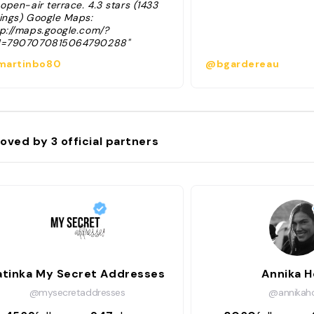
 open-air terrace. 4.3 stars (1433
tings) Google Maps:
tp://maps.google.com/?
d=7907070815064790288"
artinbo80
@bgardereau
oved by
3
official partners
atinka My Secret Addresses
Annika H
@mysecretaddresses
@annikah