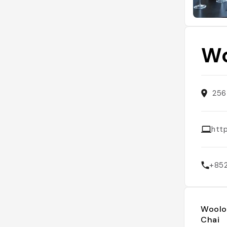
Wo
256
htt
+85
Woolo
Chai