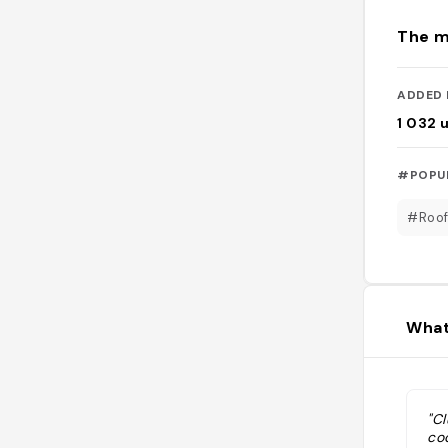
The m
ADDED 
1 032
#POPU
#Roof
What
"C
coc