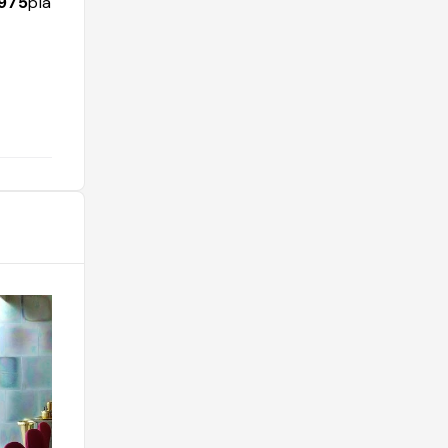
975
places
1798
followers
725
places