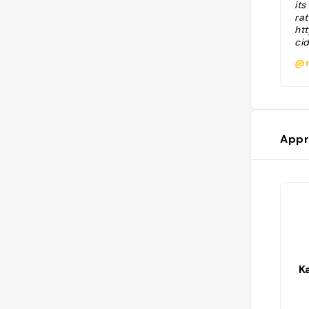
its
ra
ht
ci
@m
Appr
K