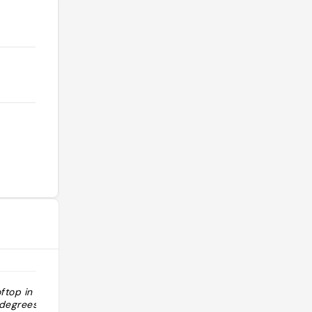
oftop in Wan
"Sûrement le meilleur rooftop de HK"
degrees view"