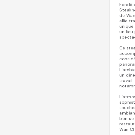
Fondé 
Steakh
de Wan
allie t
unique
un lieu
spectac
Ce stea
accompa
considé
panoram
L’ambia
un dîn
travail
notamm
L’atmo
sophis
touches
ambianc
bon se 
restaur
Wan Ch