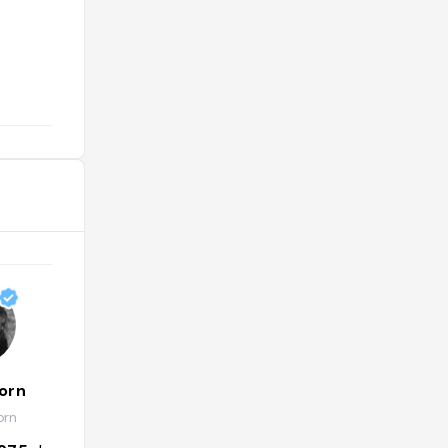
@chopsticksonfleek
orn
Lucia Peraldo Matton
orn
@luciaperaldomatton