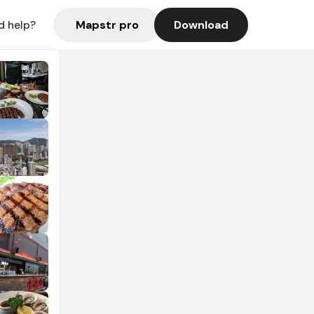
Mapstr pro
Download
d help?