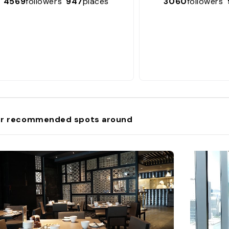
4569
followers
947
places
3060
followers
r recommended spots around