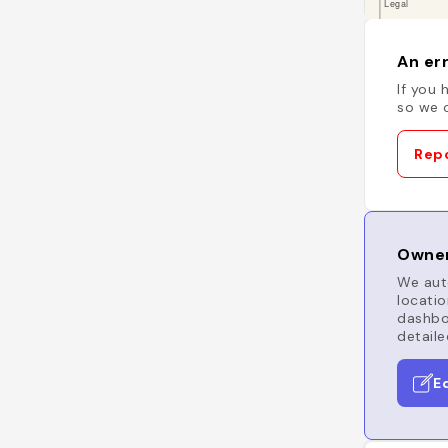
An err
If you 
so we c
Repo
Owner
We auto
locatio
dashboa
detaile
E