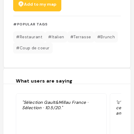
Add to my map
#POPULAR TAGS
#Restaurant
#Italien
#Terrasse
#Brunch
#Coup de coeur
What users are saying
"Sélection Gault&Millau France ·
"c’est s
Sélection · 10.5/20."
ce que c
amoureu