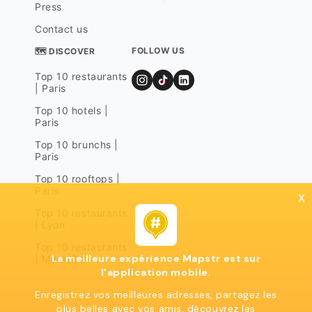
Press
Contact us
FOLLOW US
🗺 DISCOVER
Top 10 restaurants
| Paris
Top 10 hotels |
Paris
Top 10 brunchs |
Paris
Top 10 rooftops |
Paris
x
Top 10 restaurants
| Lyon
Top 10 restaurants
La meilleure expérience Mapstr est sur
| Marseille
l'application mobile.
Enregistrez vos meilleures adresses, partagez les
plus belles avec vos amis, découvrez les