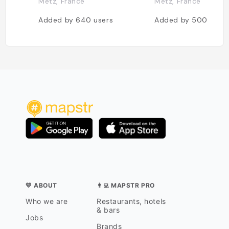
Metz, France
Metz, France
Added by
640
users
Added by
500
user
💛 ABOUT
👨‍💻 MAPSTR PRO
Who we are
Restaurants, hotels
& bars
Jobs
Brands