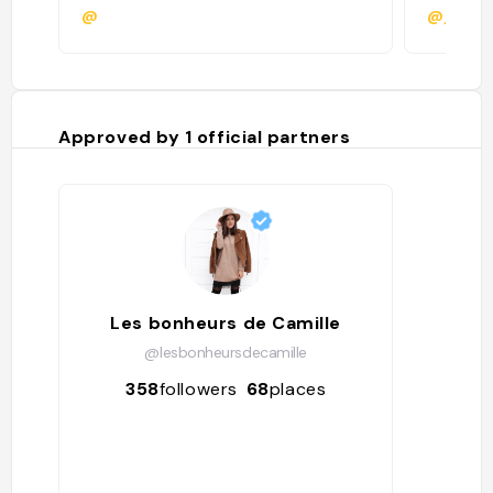
@
@jca_rr
Approved by
1
official partners
Les bonheurs de Camille
@lesbonheursdecamille
358
followers
68
places