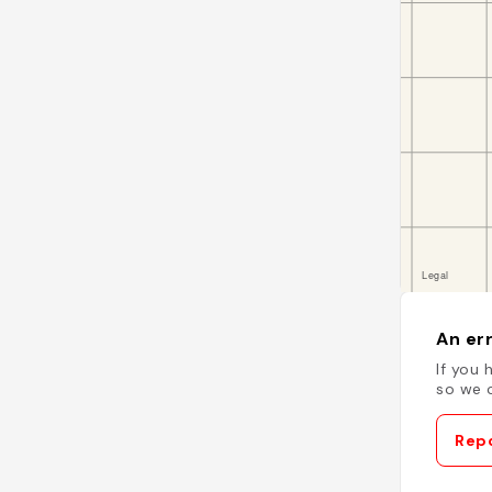
An err
If you 
so we c
Repo