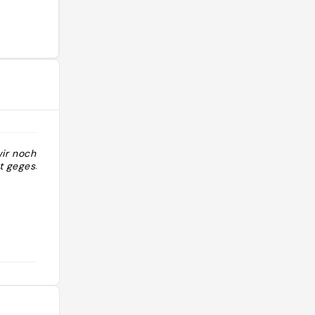
r noch nicht
"Retrace l’histoire de Bristol"
t gegessen "
@paulccht