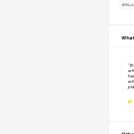
#Mus
What
"th
whi
ha
wh
pla
@