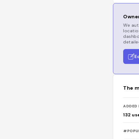
Owner
We auto
locatio
dashboa
detaile
E
The m
ADDED 
132
us
#POPU