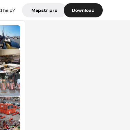
Mapstr pro
Download
d help?