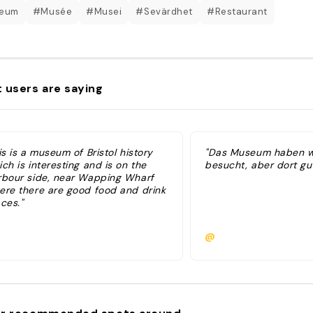
eum
#Musée
#Musei
#Sevärdhet
#Restaurant
 users are saying
is is a museum of Bristol history
"Das Museum haben wi
ch is interesting and is on the
besucht, aber dort gu
rbour side, near Wapping Wharf
ere there are good food and drink
ces."
@