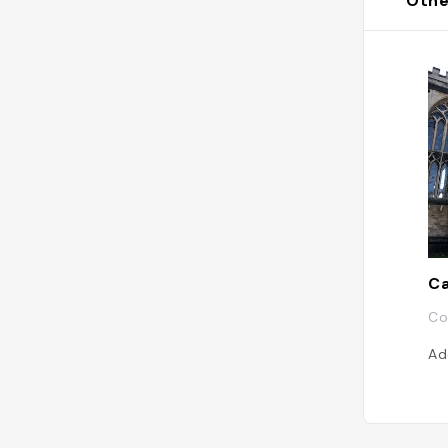
Othe
Co
Ad