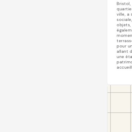
Bristol
quartie
ville, a
sociale
objets,
égaleme
moment 
terrass
pour un
allant 
une éta
patrimo
accueil