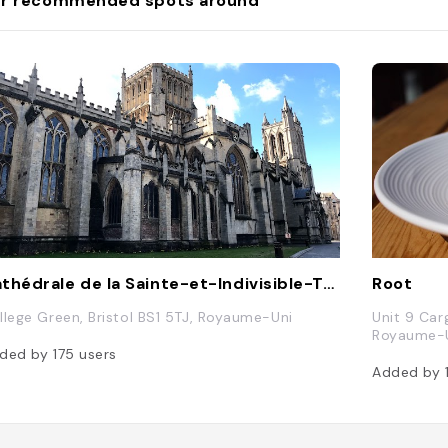
r recommended spots around
Cathédrale de la Sainte-et-Indivisible-Trinité de Bristol
Root
llege Green, Bristol BS1 5TJ, Royaume-Uni
Unit 9 Car
Royaume-
ded by
175
users
Added by