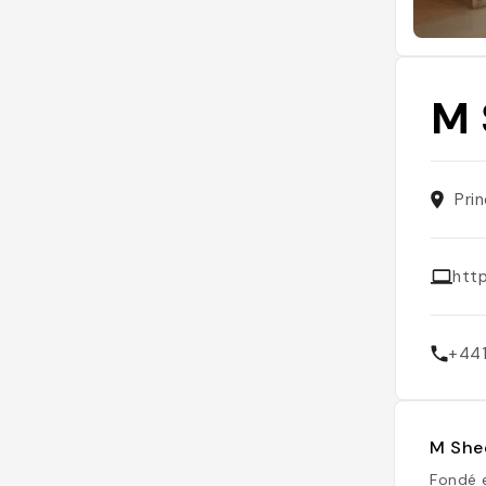
M 
Pri
htt
+44
M Shed
Fondé e