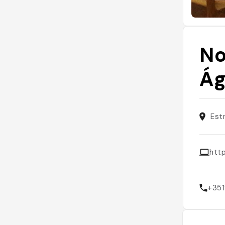
No
Ág
Est
htt
+35