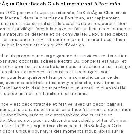
Água Club : Beach Club et restaurant à Portimão
en 2010 par une équipe passionnée, NoSoloÁgua Club, situé
str. Marina 1 dans le quartier de Portimão, est rapidement
une référence en matière de beach club et restaurant. Son
ment privilégié face à la plage en fait un lieu incontournable
s amateurs de détente et de convivialité. Depuis ses débuts,
 allier ambiance festive et cadre relaxant, attirant aussi bien
aux que les touristes en quête d’évasion.
ch club propose une large gamme de services : restauration
 bar avec cocktails, soirées électro DJ, concerts estivaux, et
 pour bronzer ou se rafraîchir dans la piscine ou sur la plage
 Les plats, notamment les sushis et les burgers, sont
és pour leur qualité et leur prix raisonnable. La carte de
s, avec ses cocktails et sa sangria blanche, ravit tous les
C’est l’endroit idéal pour profiter d’un après-midi ensoleillé
e soirée animée, en famille ou entre amis.
nce y est décontractée et festive, avec un décor balinais,
acs, des transats et une piscine face à la mer. La décoration
l’esprit Ibiza, créant une atmosphère chaleureuse et
ale. Que ce soit pour se détendre au soleil, profiter d’un bon
u faire la fête jusqu’à tard dans la nuit, NoSoloÁgua Club
n cadre unique pour vivre des moments inoubliables sur la