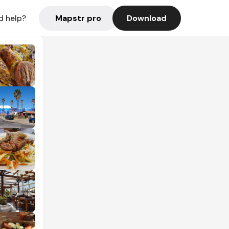
Mapstr pro
Download
d help?