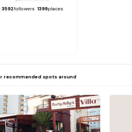
3592
followers
1399
places
r recommended spots around