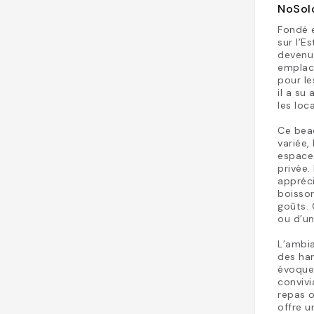
NoSolo
Fondé 
sur l’E
devenu 
emplace
pour le
il a su
les loc
Ce bea
variée,
espaces
privée.
appréci
boisson
goûts. 
ou d’un
L’ambia
des ham
évoque 
convivi
repas o
offre u