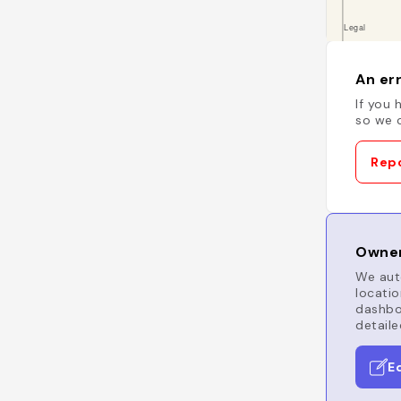
An err
If you 
so we c
Repo
Owner
We auto
locatio
dashboa
detaile
E