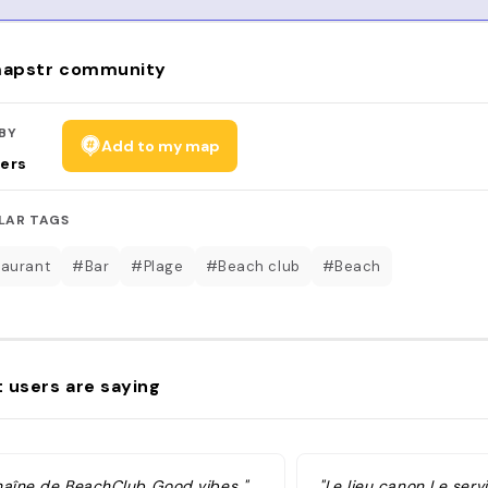
apstr community
BY
Add to my map
ers
LAR TAGS
aurant
#Bar
#Plage
#Beach club
#Beach
 users are saying
haîne de BeachClub Good vibes "
"Le lieu canon Le servi