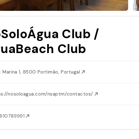
SoloÁgua Club /
uaBeach Club
r. Marina 1, 8500 Portimão, Portugal
ps://nosoloagua.com/nsaptm/contactos/
1910789991