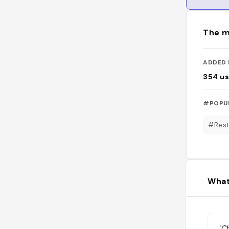
The m
ADDED 
354
us
#POPU
#Rest
What
"C