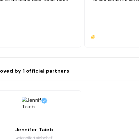
@
oved by
1
official partners
Jennifer Taieb
@jennifertaiebchef