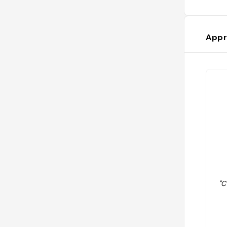
Appr
"C