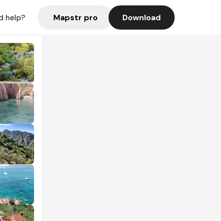
Mapstr pro
Download
d help?