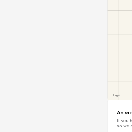
An err
If you 
so we c