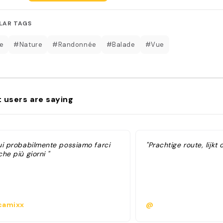
LAR TAGS
e
#Nature
#Randonnée
#Balade
#Vue
 users are saying
ui probabilmente possiamo farci
"Prachtige route, lijkt 
he più giorni "
amixx
@