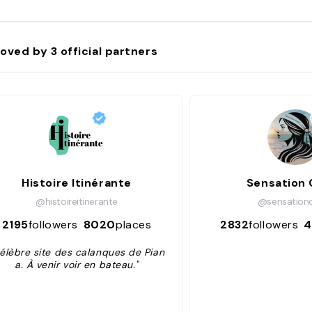
oved by
3
official partners
Histoire Itinérante
Sensation 
@histoireitinerante
@sensation
2195
followers
8020
places
2832
followers
4
élèbre site des calanques de Pian
a. À venir voir en bateau."