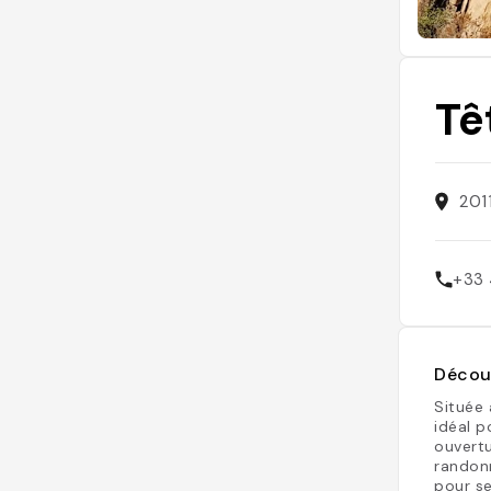
Tê
201
+33 
Découv
Située 
idéal p
ouvertu
randonn
pour se