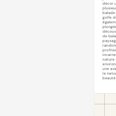
décor u
plusieu
balade 
golfe d
égalem
plongée
découve
de bala
paysage
randon
profite
incarne
nature 
environ
une ave
la natu
beauté