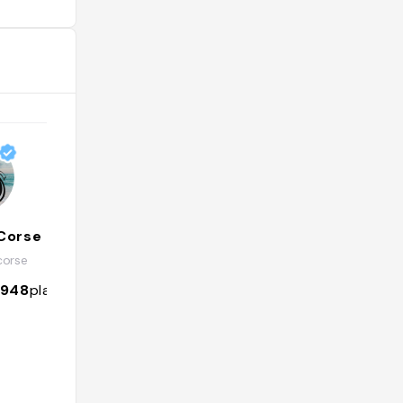
boat tours to the area, but you can
also explore the landscape on foot.
Also in the area is the Scandola
reserve, one of the most pristine
spots in Corsica. Because of its
isolation, the UNESCO site features
an amazing array of marine life,
offering some of the best snorkeling
and scuba diving in Corsica"
Corse
Easyvoyage : nos adresses
incontournables
corse
@easyvoyage
948
places
572
followers
361
places