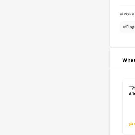
#POPU
#Plag
What
"Q
anc
@c