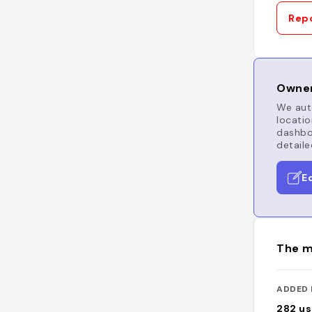
Repo
Owner
We auto
locatio
dashboa
detaile
E
The m
ADDED 
282
us