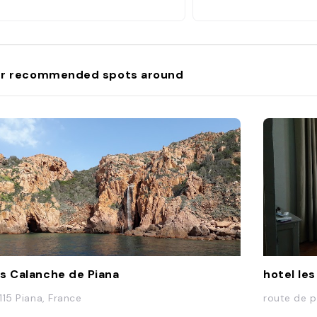
r recommended spots around
s Calanche de Piana
hotel le
115 Piana, France
route de p