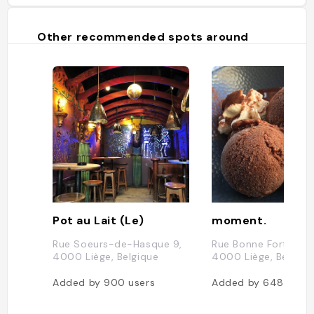
Other recommended spots around
Pot au Lait (Le)
moment.
Rue Soeurs-de-Hasque 9,
Rue Bonne Fortune 17
4000 Liège, Belgique
4000 Liège, Belgiqu
Added by
900
users
Added by
648
users