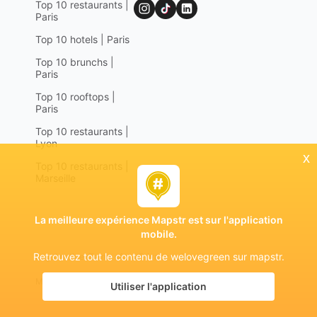
Top 10 restaurants |
Paris
Top 10 hotels | Paris
Top 10 brunchs |
Paris
Top 10 rooftops |
Paris
Top 10 restaurants |
Lyon
x
Top 10 restaurants |
Marseille
La meilleure expérience Mapstr est sur l'application
mobile.
Retrouvez tout le contenu de welovegreen sur mapstr.
Legal notices
Terms of use
Privacy policy
Mapstr 2024 | All rights reserved
Utiliser l'application