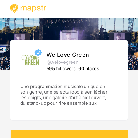
We Love Green
@welovegreen
595
followers
60
places
Une programmation musicale unique en
son genre, une selecta food à s’en lécher
les doigts, une galerie d’art à ciel ouvert,
du stand-up pour rire ensemble aux
éclats, des récits et dialogues qui nous
poussent à cogiter sur la scène Think
Tank… mais aussi du sport pour bouger
les consciences et les corps. On se
retrouve du 5 au 7 juin 2026.