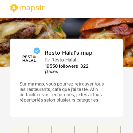
Resto Halal's map
Resto Halal
By
19550
followers
322
places
Sur ma map, vous pourrez retrouver tous
les restaurants, café que j’ai testé. Afin
de faciliter vos recherches, je les ai tous
répertoriés selon plusieurs catégories
(Italian food, Asian Food, etc.). Vous
pourrez également trouver des
recommandations de restaurants selon
votre localisation.