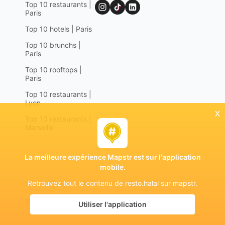
Top 10 restaurants |
Paris
Top 10 hotels | Paris
Top 10 brunchs |
Paris
Top 10 rooftops |
Paris
Top 10 restaurants |
Lyon
x
Top 10 restaurants |
Marseille
La meilleure expérience Mapstr est sur l'application
mobile.
Retrouvez tout le contenu de resto.halal sur mapstr.
Legal notices
Terms of use
Privacy policy
Mapstr 2024 | All rights reserved
Utiliser l'application