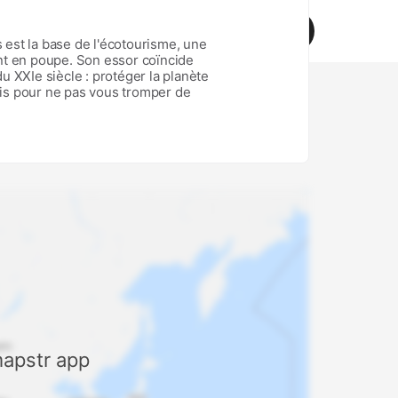
Mapstr pro
Download
d help?
s est la base de l'écotourisme, une
nt en poupe. Son essor coïncide
u XXIe siècle : protéger la planète
is pour ne pas vous tromper de
uristiques, le Petit Futé, dans
lement l'écotourisme et vous emmène
le Costa Rica, le Canada, le Gabon,
'Australie, Madagascar, la France, La
rotégées (parcs nationaux, réserves
hébergements écotouristiques et
éussir un voyage 100 %
mapstr app