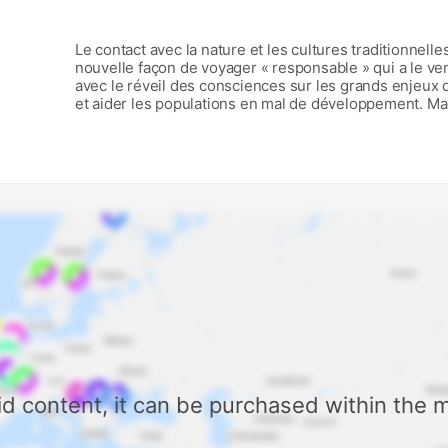
Discover Mapstr
At the moment
Nee
Le contact avec la nature et les cultures traditionnelle
nouvelle façon de voyager « responsable » qui a le ve
avec le réveil des consciences sur les grands enjeux d
et aider les populations en mal de développement. Ma
voyage et vous envoler vers des lieux bel et bien écoto
cette tout première édition, décrypte ce qu'est réel
ensuite dans 20 pays sur les 5 continents (l'Equateur, 
le Cameroun, la Tanzanie, le Sénégal, l'Inde, le Laos, l
Roumanie, la Finlande,...) à la découverte des aires p
naturelles, Réserve de biosphère…). Des adresses d'
des informations pratiques permettront en outre de r
responsable.
aid content, it can be purchased within the 