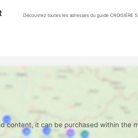
Discover Mapstr
At the moment
Nee
R
Découvrez toutes les adresses du guide CROISIÈRE 
aid content, it can be purchased within the 