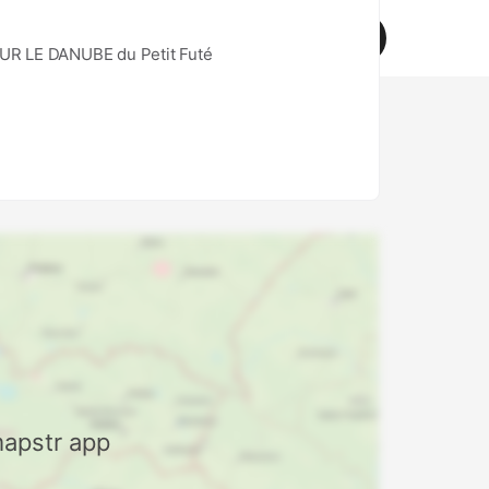
Mapstr pro
Download
d help?
SUR LE DANUBE du Petit Futé
mapstr app