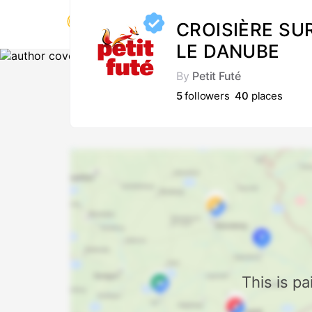
CROISIÈRE SU
LE DANUBE
By
Petit Futé
5
followers
40
places
This is p