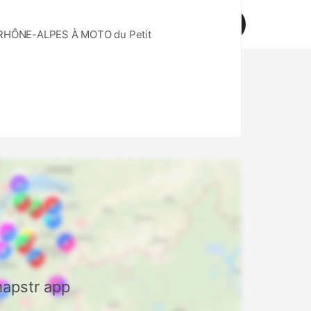
Mapstr pro
Download
d help?
-RHÔNE-ALPES À MOTO du Petit
mapstr app