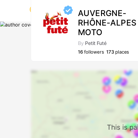
AUVERGNE-
RHÔNE-ALPES
MOTO
By
Petit Futé
16
followers
173
places
This is p