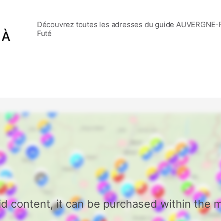
Discover Mapstr
At the moment
Nee
Découvrez toutes les adresses du guide AUVERGNE
 À
Futé
aid content, it can be purchased within the 