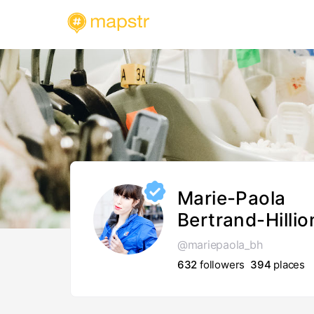
Marie-Paola
Bertrand-Hillio
@mariepaola_bh
632
followers
394
places