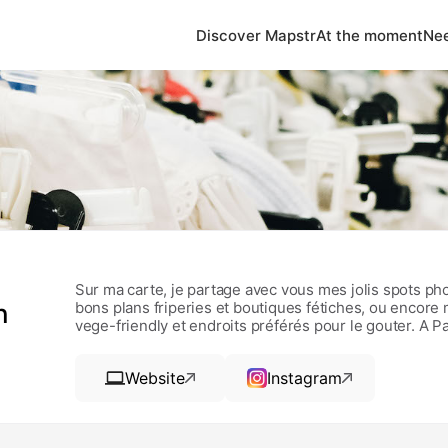
Discover Mapstr
At the moment
Nee
Sur ma carte, je partage avec vous mes jolis spots p
n
bons plans friperies et boutiques fétiches, ou encore
vege-friendly et endroits préférés pour le gouter. A Pa
Website
Instagram