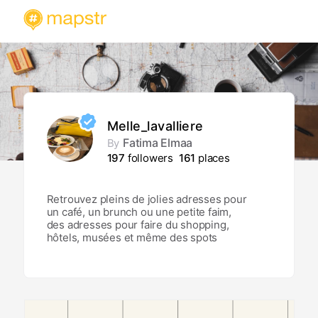
Melle_lavalliere
Fatima Elmaa
By
197
followers
161
places
Retrouvez pleins de jolies adresses pour
un café, un brunch ou une petite faim,
des adresses pour faire du shopping,
hôtels, musées et même des spots
photos sur Paris mais aussi en province
Londres, Milan et un peu partout ou je
suis passé