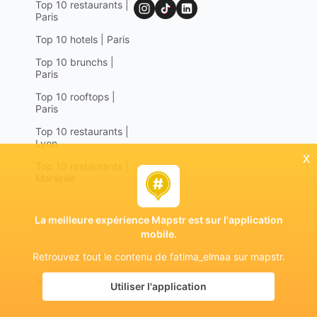
Top 10 restaurants |
Paris
Top 10 hotels | Paris
Top 10 brunchs |
Paris
Top 10 rooftops |
Paris
Top 10 restaurants |
Lyon
x
Top 10 restaurants |
Marseille
La meilleure expérience Mapstr est sur l'application
mobile.
Retrouvez tout le contenu de fatima_elmaa sur mapstr.
Legal notices
Terms of use
Privacy policy
Mapstr 2024 | All rights reserved
Utiliser l'application