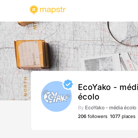
EcoYako - méd
écolo
By
EcoYako - média écolo
206
followers
1077
places