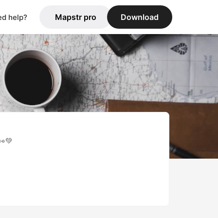
Mapstr pro
Download
d help?
👀💚