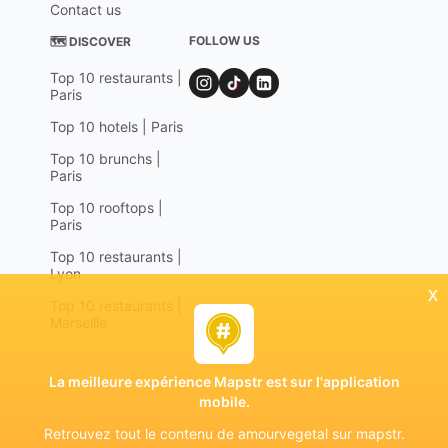
Contact us
FOLLOW US
🗺 DISCOVER
Top 10 restaurants |
Paris
Top 10 hotels | Paris
Top 10 brunchs |
Paris
Top 10 rooftops |
Paris
Top 10 restaurants |
Lyon
x
Top 10 restaurants |
Marseille
La meilleure expérience Mapstr est sur l'application
mobile.
Retrouvez tout le contenu de amourvegetal sur mapstr.
Legal notices
Terms of use
Privacy policy